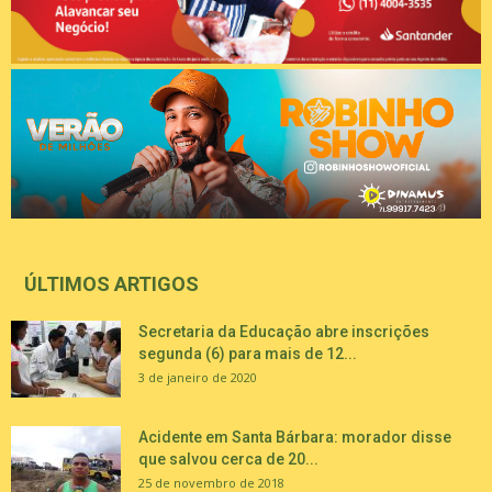
ÚLTIMOS ARTIGOS
Secretaria da Educação abre inscrições
segunda (6) para mais de 12...
3 de janeiro de 2020
Acidente em Santa Bárbara: morador disse
que salvou cerca de 20...
25 de novembro de 2018