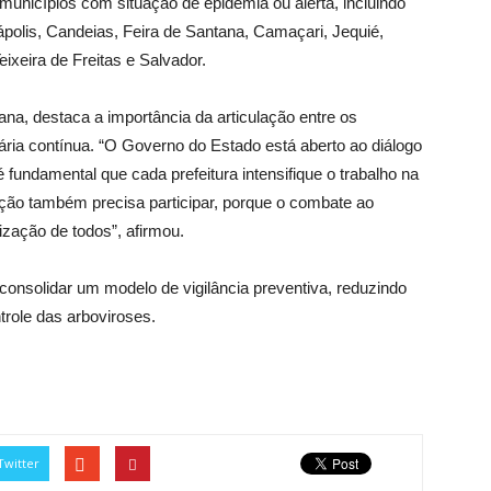
unicípios com situação de epidemia ou alerta, incluindo
nápolis, Candeias, Feira de Santana, Camaçari, Jequié,
eixeira de Freitas e Salvador.
na, destaca a importância da articulação entre os
ária contínua. “O Governo do Estado está aberto ao diálogo
 fundamental que cada prefeitura intensifique o trabalho na
ação também precisa participar, porque o combate ao
ação de todos”, afirmou.
 consolidar um modelo de vigilância preventiva, reduzindo
trole das arboviroses.
Twitter