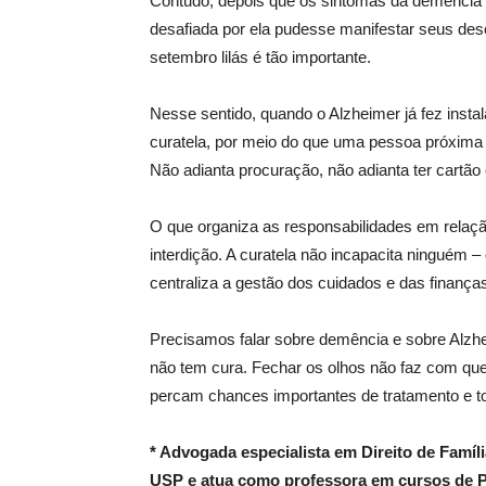
Contudo, depois que os sintomas da demênci
desafiada por ela pudesse manifestar seus de
setembro lilás é tão importante.
Nesse sentido, quando o Alzheimer já fez instal
curatela, por meio do que uma pessoa próxima
Não adianta procuração, não adianta ter cartão
O que organiza as responsabilidades em rela
interdição. A curatela não incapacita ninguém – 
centraliza a gestão dos cuidados e das finança
Precisamos falar sobre demência e sobre Alz
não tem cura. Fechar os olhos não faz com qu
percam chances importantes de tratamento e 
* Advogada especialista em Direito de Famí
USP e atua como professora em cursos de P