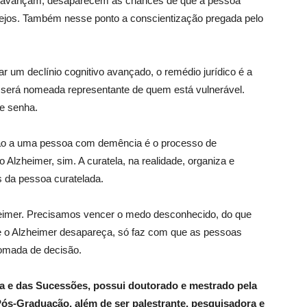
a avançam, desaparecem as chances de que a pessoa
sejos. Também nesse ponto a conscientização pregada pelo
ar um declínio cognitivo avançado, o remédio jurídico é a
 será nomeada representante de quem está vulnerável.
 e senha.
ção a uma pessoa com demência é o processo de
o Alzheimer, sim. A curatela, na realidade, organiza e
s da pessoa curatelada.
heimer. Precisamos vencer o medo desconhecido, do que
e o Alzheimer desapareça, só faz com que as pessoas
tomada de decisão.
lia e das Sucessões, possui doutorado e mestrado pela
ós-Graduação, além de ser palestrante, pesquisadora e