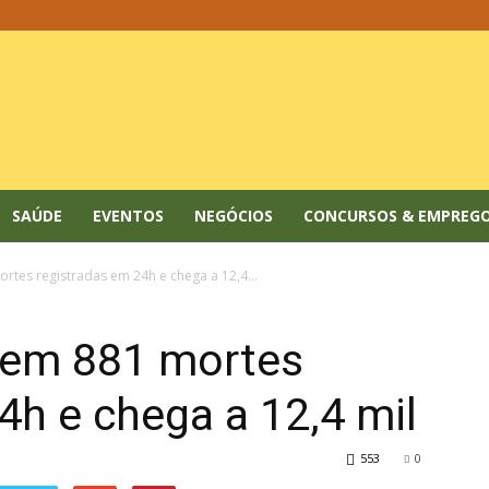
SAÚDE
EVENTOS
NEGÓCIOS
CONCURSOS & EMPREG
ortes registradas em 24h e chega a 12,4...
 tem 881 mortes
4h e chega a 12,4 mil
553
0