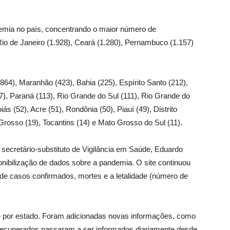
mia no país, concentrando o maior número de
Rio de Janeiro (1.928), Ceará (1.280), Pernambuco (1.157)
864), Maranhão (423), Bahia (225), Espírito Santo (212),
7), Paraná (113), Rio Grande do Sul (111), Rio Grande do
ás (52), Acre (51), Rondônia (50), Piauí (49), Distrito
Grosso (19), Tocantins (14) e Mato Grosso do Sul (11).
o secretário-substituto de Vigilância em Saúde, Eduardo
onibilização de dados sobre a pandemia. O site continuou
 de casos confirmados, mortes e a letalidade (número de
e por estado. Foram adicionadas novas informações, como
recuperados passaram a ser informados diariamente desde