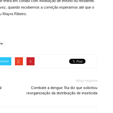
de entra em conato com instituição de ensino ou residente.
ez, quando recebemos a correção esperamos até que o
eu Mayra Ribeiro.
ia
Twitter
Artigo seguinte
l
Combate a dengue: Rui diz que solicitou
reorganização da distribuição de inseticida