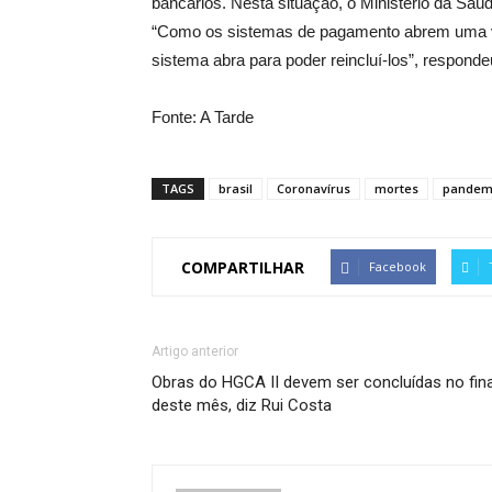
bancários. Nesta situação, o Ministério da Saú
“Como os sistemas de pagamento abrem uma v
sistema abra para poder reincluí-los”, respond
Fonte: A Tarde
TAGS
brasil
Coronavírus
mortes
pandem
COMPARTILHAR
Facebook
Artigo anterior
Obras do HGCA II devem ser concluídas no fina
deste mês, diz Rui Costa