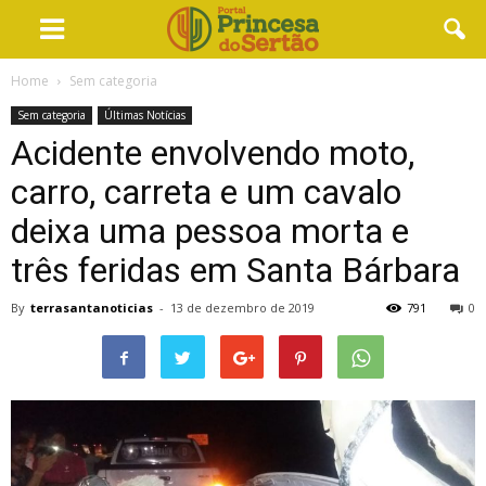
Home
Sem categoria
Sem categoria
Últimas Notícias
Acidente envolvendo moto,
carro, carreta e um cavalo
deixa uma pessoa morta e
três feridas em Santa Bárbara
By
terrasantanoticias
-
13 de dezembro de 2019
791
0